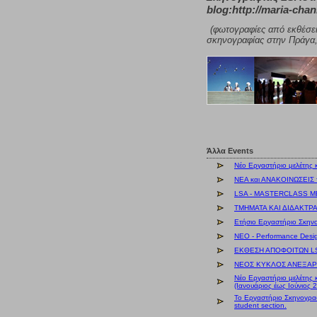
blog:http://maria-chan
(φωτογραφίες από εκθέσε
σκηνογραφίας στην Πράγα,
Άλλα Events
Νέο Εργαστήριο μελέτης 
ΝΕΑ και ΑΝΑΚΟΙΝΩΣΕΙΣ
LSA - MASTERCLASS Μ
ΤΜΗΜΑΤΑ ΚΑΙ ΔΙΔΑΚΤΡ
Ετήσιο Εργαστήριο Σκην
NEO - Performance Desi
ΕΚΘΕΣΗ ΑΠΟΦΟΙΤΩΝ LSA
ΝΕΟΣ ΚΥΚΛΟΣ ΑΝΕΞΑΡΤ
Νέο Εργαστήριο μελέτης 
(Ιανουάριος έως Ιούνιος 
Το Εργαστήριο Σκηνογραφ
student section.