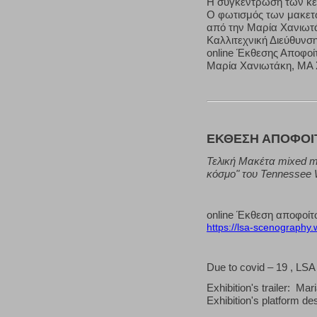
Η συγκέντρωση των κει
Ο φωτισμός των μακετ
από την Μαρία Χανιωτ
Καλλιτεχνική Διεύθυνσ
online Έκθεσης Αποφοί
Μαρία Χανιωτάκη, MA 
ΕΚΘΕΣΗ ΑΠΟΦΟΙΤ
Τελική Μακέτα mixed m
κόσμο" του Tennessee 
online Έκθεση αποφοί
https://lsa-scenography.
Due to covid – 19 , LSA
Exhibition's trailer: Mar
Exhibition's platform d