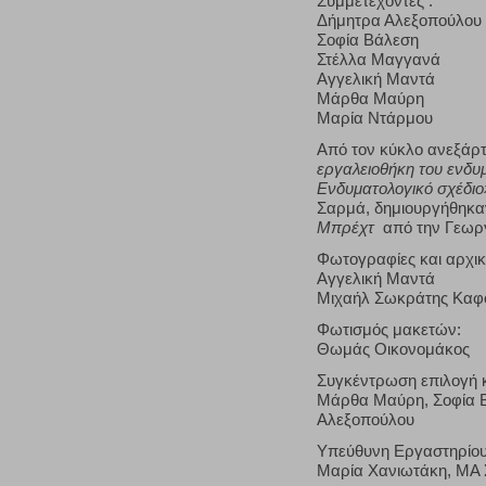
Συμμετέχοντες :
Δήμητρα Αλεξοπούλου
Σοφία Βάλεση
Στέλλα Μαγγανά
Αγγελική Μαντά
Μάρθα Μαύρη
Μαρία Ντάρμου
Από τον κύκλο ανεξάρτ
εργαλειοθήκη του ενδυ
Ενδυματολογικό σχέδιο
Σαρμά, δημιουργήθηκα
Μπρέχτ
από την Γεωργ
Φωτογραφίες και αρχικ
Αγγελική Μαντά
Μιχαήλ Σωκράτης Καφ
Φωτισμός μακετών:
Θωμάς Οικονομάκος
Συγκέντρωση επιλογή κ
Μάρθα Μαύρη, Σοφία Β
Αλεξοπούλου
Υπεύθυνη Εργαστηρίου
Μαρία Χανιωτάκη, ΜΑ 