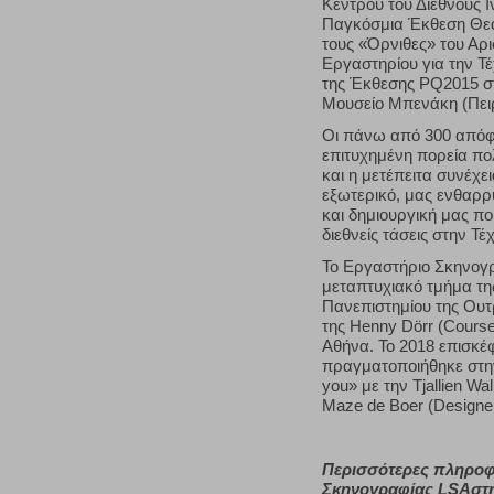
Κέντρου του Διεθνούς Ι
Παγκόσμια Έκθεση Θεάτ
τους «Όρνιθες» του Αρ
Εργαστηρίου για την Τ
της Έκθεσης PQ2015 σ
Μουσείο Μπενάκη (Πει
Οι πάνω από 300 απόφο
επιτυχημένη πορεία πο
και η μετέπειτα συνέχ
εξωτερικό, μας ενθαρρ
και δημιουργική μας π
διεθνείς τάσεις στην Τ
Το Εργαστήριο Σκηνογρ
μεταπτυχιακό τμήμα τ
Πανεπιστημίου της Ου
της Henny Dörr (Cours
Αθήνα. Το 2018 επισκέ
πραγματοποιήθηκε στην
you» με την Tjallien W
Maze de Boer (Designer
Περισσότερες πληροφο
Σκηνογραφίας LSAστη