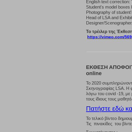
English text correction
Student's model boxes
Photography of student
Head of LSA and Εxhibit
Designer/Scenographer, 
Το τρέιλερ της Έκθε
https://vimeo.com/56
ΕΚΘΕΣΗ ΑΠΟΦΟΙΤ
online
Το 2020 συμπληρώνοντα
Σκηνογραφίας LSA. Η φετ
λόγω του covid -19, με 
τους ίδιους τους μαθητέ
Πατήστε εδώ και
Το τελικό βίντεο δημι
Τις πινακίδες του βί