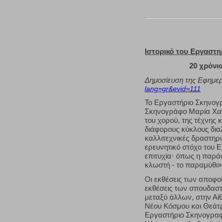
Ιστορικό του Εργαστ
20 χρόνι
Δημοσίευση της Εφημε
lang=gr&evid=111
Το Εργαστήριο Σκηνογρ
Σκηνογράφο Μαρία Χανι
του χορού, της τέχνης 
διάφορους κύκλους δια
καλλιτεχνικές δραστηρι
ερευνητικό στόχο του 
επιτυχία· όπως η παρ
κλωστή - το παραμύθι»
Οι εκθέσεις των αποφο
εκθέσεις των σπουδαστ
μεταξύ άλλων, στην Α
Νέου Κόσμου και Θεάτρ
Εργαστήριο Σκηνογραφί