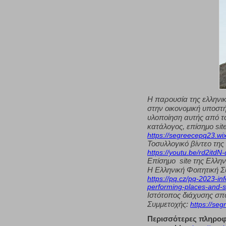
H
παρουσία της ελληνικ
στην οικονομική υποστή
υλοποίηση αυτής από τ
κατάλογος, επίσημο
sit
https://segreecepq23.wix
To
συλλογικό βίντεο της
https://youtu.be/rd2itdN
Επίσημο
site
της Ελλην
Η Ελληνική Φοιτητική 
https://pq.cz/pq-2023-inf
performing-places-and-st
Ιστότοπος διάχυσης σπ
Συμμετοχής:
https://seg
Περισσότερες πληροφ