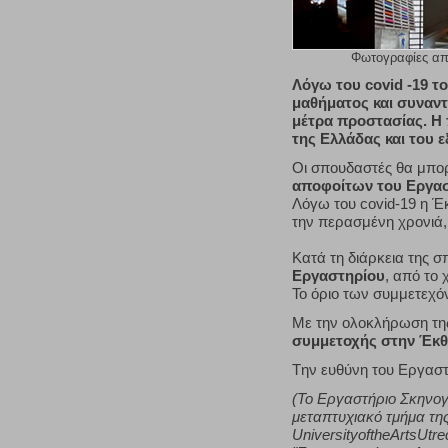
Φωτογραφίες απ
Λόγω του covid -19 τ
μαθήματος και συναντ
μέτρα προστασίας. H
της Ελλάδας και του ε
Οι σπουδαστές θα μπορ
αποφοίτων του Εργα
Λόγω του covid-19 η Έ
την περασμένη χρονιά, 
Κατά τη διάρκεια της 
Εργαστηρίου
, από το
Το όριο των συμμετεχόν
Με την ολοκλήρωση τη
συμμετοχής στην Έκθ
Tην ευθύνη του Εργαστ
(Το Εργαστήριο Σκηνογρ
μεταπτυχιακό τμήμα τ
UniversityoftheArtsUtr