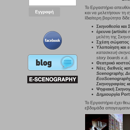
Το Εργαστήριο απευθύν
και να μελετήσουν τη 
Ιδιαίτερη βαρύτητα δίδε
Σκηνοθεσία και
έρευνα (artisitc
μελέτη της Σκηνο
Σχέση σώματος 
Υλοποίηση και 
κατασκευή σκηνογ
story boards κ.ά.
Θεατρικό κοστο
Νέες διεθνείς κ
Scenography, Δ
EcoScenography
Σκηνογραφίας κα
Ψηφιακή Σκηνογ
Δημιουργία Port
To Εργαστήριο έχει θεω
εβδομάδα απογευματινή