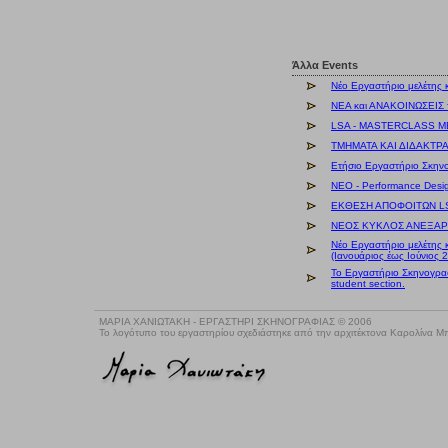
Άλλα Events
Νέο Εργαστήριο μελέτης 
ΝΕΑ και ΑΝΑΚΟΙΝΩΣΕΙΣ
LSA - MASTERCLASS Μ
ΤΜΗΜΑΤΑ ΚΑΙ ΔΙΔΑΚΤΡ
Ετήσιο Εργαστήριο Σκην
NEO - Performance Desi
ΕΚΘΕΣΗ ΑΠΟΦΟΙΤΩΝ LSA
ΝΕΟΣ ΚΥΚΛΟΣ ΑΝΕΞΑΡΤ
Νέο Εργαστήριο μελέτης 
(Ιανουάριος έως Ιούνιος 
Το Εργαστήριο Σκηνογραφ
student section.
ΜΑΡΙΑ ΧΑΝΙΩΤΑΚΗ - ΕΡΓΑΣΤΗΡΙ ΣΚΗΝΟΓΡΑΦΙΑΣ © 2006
Το λογότυπο του εργαστηρίου σχεδιάστηκε από την αρχιτέκτονα Καρολίνα 