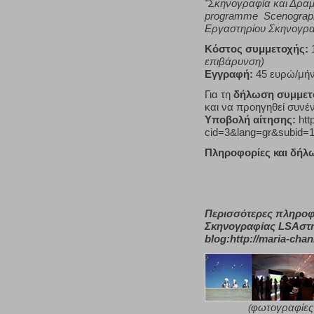
"Σκηνογραφία και Δραμ
programme Scenography
Εργαστηρίου Σκηνογρα
Κόστος συμμετοχής:
επιβάρυνση)
Εγγραφή:
45 ευρώ/μή
Για τη
δήλωση συμμετ
και να προηγηθεί συνέν
Υποβολή αίτησης:
htt
cid=3&lang=gr&subid=
Πληροφορίες και δήλω
Περισσότερες πληροφο
Σκηνογραφίας LSAστη
blog:http://maria-chan
φωτογραφίες 
(