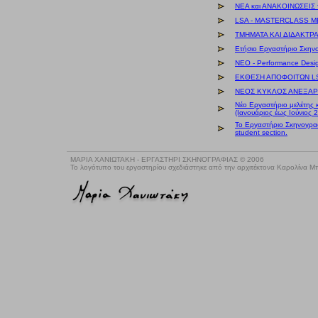
ΝΕΑ και ΑΝΑΚΟΙΝΩΣΕΙΣ
LSA - MASTERCLASS Μ
ΤΜΗΜΑΤΑ ΚΑΙ ΔΙΔΑΚΤΡ
Ετήσιο Εργαστήριο Σκην
NEO - Performance Desi
ΕΚΘΕΣΗ ΑΠΟΦΟΙΤΩΝ LSA
ΝΕΟΣ ΚΥΚΛΟΣ ΑΝΕΞΑΡΤ
Νέο Εργαστήριο μελέτης 
(Ιανουάριος έως Ιούνιος 
Το Εργαστήριο Σκηνογραφ
student section.
ΜΑΡΙΑ ΧΑΝΙΩΤΑΚΗ - ΕΡΓΑΣΤΗΡΙ ΣΚΗΝΟΓΡΑΦΙΑΣ © 2006
Το λογότυπο του εργαστηρίου σχεδιάστηκε από την αρχιτέκτονα Καρολίνα 