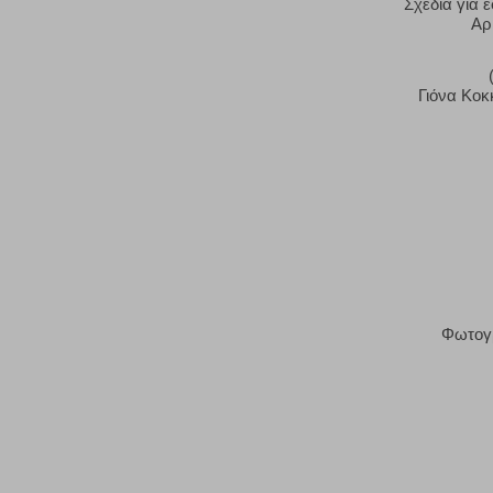
Σχέδια για 
Αρ
Γιόνα Κο
Φωτογρ