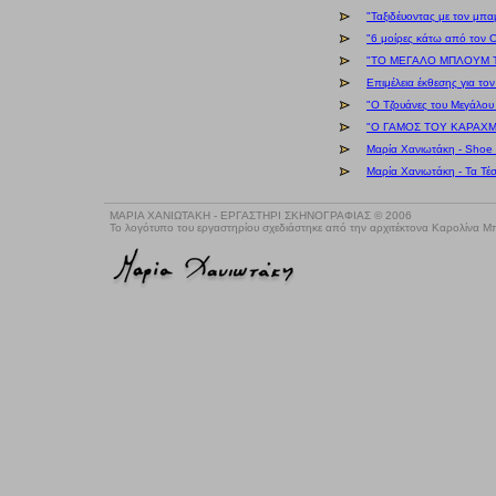
"Ταξιδέυοντας με τον μπ
"6 μοίρες κάτω από τον 
"ΤΟ ΜΕΓΑΛΟ ΜΠΛΟΥΜ ΤΟΥ
Επιμέλεια έκθεσης για το
"Ο Τζουάνες του Μεγάλου
"Ο ΓΑΜΟΣ ΤΟΥ ΚΑΡΑΧΜΕ
Μαρία Χανιωτάκη - Shoe 
Μαρία Χανιωτάκη - Τα Τέσ
ΜΑΡΙΑ ΧΑΝΙΩΤΑΚΗ - ΕΡΓΑΣΤΗΡΙ ΣΚΗΝΟΓΡΑΦΙΑΣ © 2006
Το λογότυπο του εργαστηρίου σχεδιάστηκε από την αρχιτέκτονα Καρολίνα 