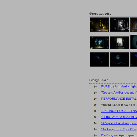
Φωτογραφίες
Περιεχόμενα :
PURE by Annabel Knight 
Τέσσερις Ακτίδες συν μια
PERFORMANCE-INSTALL
"ΑΝΑΠΟΔΗ ΚΛΩΣΤΗ - 
"ΕΚΕΙΝΟΣ ΠΟΥ ΛΕΕΙ ΝΑΙ
"ΠΟΙΑ ΓΛΩΣΣΑ ΜΙΛΑΜΕ A
"Αδάμ και Εύα -Γράμματ
"Το Αίνιγμα του Τρουλ" 
Πλούτος του Αριστοφάνη,