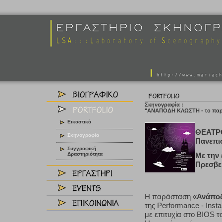
Σκηνογραφία :
"ΑΝΑΠΟΔΗ ΚΛΩΣΤΗ - το παρ
Εικαστικά
ΘΕΑΤΡΟ
Σκηνογραφία
Πανεπι
Συγγραφική
Δραστηριότητα
Με την
Πρεσβεί
Η παράσταση «
Ανάποδ
της Performance - Inst
με επιτυχία στο BIOS τ