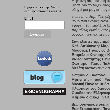
Η φετινή παράσταση απε
μιλάει για το ταξίδι εν
Εγγραφείτε στην λίστα
οδηγεί μια μαγική πυγ
ενημερώσεων newsletter
«…οι πυγολαμπίδες φέγ
Email
μόνο που εκείνες είνα
έφυγε... Το παιδί έτρε
παράξενη ομίχλη, σαν 
όμορφα πράγματα είναι
Συντελεστές της παρ
Καλ. Διεύθυνση: Μαρ
Μουσική: Γεώργιος B
Επιμέλεια Κίνησης :
K
Video: Μπάμπης Βεν
Φωτισμοί: Τάσος Παλ
Μελέτη κατασκευών 
Παίζουν οι Hθοποιοί
:
Αφηγητής – παιδί :
Fe
Μαγική Πυγολαμπίδα 
Πλάσματα του δάσους:
Ομάδας της Ελληνική
Κείμενα διαβάζει η Όλ
Δημιουργικός πυρήν
Εύα Σταυρακάκη, Παν