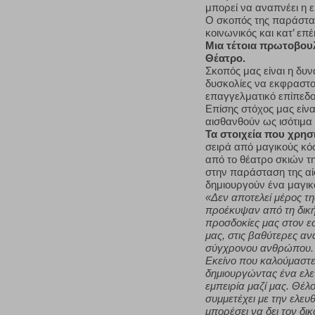
μπορεί να αναπνέει η ε
Ο σκοπός της παράσταση
κοινωνικός και κατ’ επ
Μια τέτοια πρωτοβουλ
Θέατρο
.
Σκοπός μας είναι η δυν
δυσκολίες να εκφραστο
επαγγελματικό επίπεδο
Επίσης στόχος μας είνα
αισθανθούν ως ισότιμα
Τα στοιχεία που χρησ
σειρά από μαγικούς κό
από το θέατρο σκιών τ
στην παράσταση της α
δημιουργούν ένα μαγι
«Δεν αποτελεί μέρος τ
προέκυψαν από τη δική 
προσδοκίες μας στον ε
μας, στις βαθύτερες αν
σύγχρονου ανθρώπου.
Εκείνο που καλούμαστε
δημιουργώντας ένα ελεύ
εμπειρία μαζί μας. Θέλ
συμμετέχει με την ελευ
μπορέσει να δει τον δι