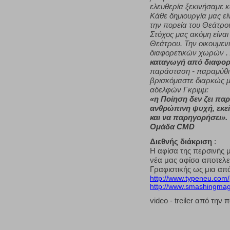
ελευθερία ξεκινήσαμε κ
Κάθε δημιουργία μας εί
την πορεία του Θεάτρο
Στόχος μας ακόμη είνα
Θεάτρου. Την οικουμεν
διαφορετικών χωρών .
καταγωγή από διαφορ
παράσταση - παραμύθι π
βρισκόμαστε διαρκώς μ
αδελφών Γκριμμ:
«η Ποίηση δεν ζει πα
ανθρώπινη ψυχή, εκεί 
και να παρηγορήσει».
Ομάδα CMD
Διεθνής διάκριση
:
Η αφίσα της περσινής
νέα μας αφίσα αποτελεί 
Γραφιστικής ως μια από
http://www.typeneu.com/
http://www.smashingmag
video - treiler από τη