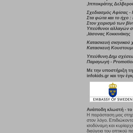
,Ιπποκράτης Δελβερο
Σχεδιασμός Αφίσας -
Στα φώτα και το ήχο
Στον χειρισμό των βί
Υπεύθυνοι αλλαγών σ
,Ιάσονας Κοκκινάκης
Κατασκευή σκηνικού 
Κατασκευή Κουστουμι
Υπεύθυνη Δημ σχέσε
Παραγωγή
- Promotio
Με την υποστήριξη τ
infokids
.
gr
και την έγ
Ανάποδη κλωστή - το
Η παράσταση μας στηρίζ
στον λόγο. Επιδιώκοντα
ισοδύναμη και κυρίαρχ
διαύγεια του οπτικού π