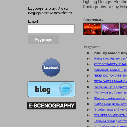
Lighting Design: Eleuth
Photography: Vishy Mo
Εγγραφείτε στην λίστα
ενημερώσεων newsletter
Φωτογραφίες
Email
Περιεχόμενα :
PURE by Annabel Knig
Τέσσερις Ακτίδες συν μια
PERFORMANCE-INSTALL
"ΑΝΑΠΟΔΗ ΚΛΩΣΤΗ - το
"ΕΚΕΙΝΟΣ ΠΟΥ ΛΕΕΙ ΝΑΙ
"ΠΟΙΑ ΓΛΩΣΣΑ ΜΙΛΑΜΕ A
"Αδάμ και Εύα -Γράμματ
"Το Αίνιγμα του Τρουλ" 
Πλούτος του Αριστοφάνη,
"Ταξιδέυοντας με τον μπ
"6 μοίρες κάτω από τον 
"ΤΟ ΜΕΓΑΛΟ ΜΠΛΟΥΜ ΤΟΥ
Επιμέλεια έκθεσης για το
"Ο Τζουάνες του Μεγάλου