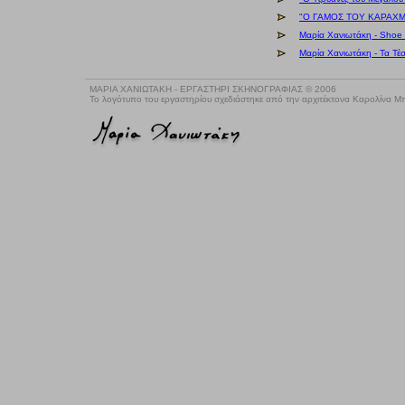
"Ο ΓΑΜΟΣ ΤΟΥ ΚΑΡΑΧΜΕ
Μαρία Χανιωτάκη - Shoe 
Μαρία Χανιωτάκη - Τα Τέσ
ΜΑΡΙΑ ΧΑΝΙΩΤΑΚΗ - ΕΡΓΑΣΤΗΡΙ ΣΚΗΝΟΓΡΑΦΙΑΣ © 2006
Το λογότυπο του εργαστηρίου σχεδιάστηκε από την αρχιτέκτονα Καρολίνα 