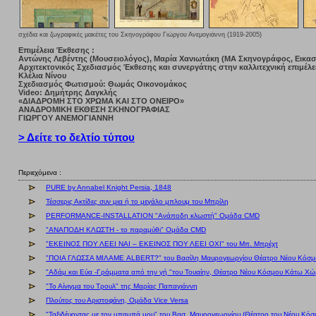
σχέδια και ζωγραφικές μακέτες του Σκηνογράφου Γιώργου Ανεμογιάννη (1919-2005)
Επιμέλεια Έκθεσης :
Αντώνης Λεβέντης (Μουσειολόγος), Μαρία Χανιωτάκη (ΜΑ Σκηνογράφος, Εικασ
Αρχιτεκτονικός Σχεδιασμός Έκθεσης και συνεργάτης στην καλλιτεχνική επιμέλε
Κλέλια Νίνου
Σχεδιασμός Φωτισμού: Θωμάς Οικονομάκος
Video: Δημήτρης Δαγκλής
«ΔΙΑΔΡΟΜΗ ΣΤΟ ΧΡΩΜΑ ΚΑΙ ΣΤΟ ΟΝΕΙΡΟ»
ΑΝΑΔΡΟΜΙΚΗ ΕΚΘΕΣΗ ΣΚΗΝΟΓΡΑΦΙΑΣ
ΓΙΩΡΓΟΥ ΑΝΕΜΟΓΙΑΝΝΗ
> Δείτε το δελτίο τύπου
Περιεχόμενα :
PURE by Annabel Knight Persia, 1848
Τέσσερις Ακτίδες συν μια ή το μεγάλο μπλουμ του Μπρίλη
PERFORMANCE-INSTALLATION "Ανάποδη κλωστή" Ομάδα CMD
"ΑΝΑΠΟΔΗ ΚΛΩΣΤΗ - το παραμύθι" Ομάδα CMD
"ΕΚΕΙΝΟΣ ΠΟΥ ΛΕΕΙ ΝΑΙ – ΕΚΕΙΝΟΣ ΠΟΥ ΛΕΕΙ ΟΧΙ" του Μπ. Μπρέχτ
"ΠΟΙΑ ΓΛΩΣΣΑ ΜΙΛΑΜΕ ALBERT?" του Βασίλη Μαυρογεωργίου Θέατρο Νέου Κόσμ
"Αδάμ και Εύα -Γράμματα από την γή "του Τουαίην, Θέατρο Νέου Κόσμου Κάτω Χ
"Το Αίνιγμα του Τρουλ" της Μαρίας Παπαγιάννη
Πλούτος του Αριστοφάνη, Ομάδα Vice Versa
"Ταξιδέυοντας με τον μπαμπά μου" του Βασ. Μαυρογεωργίου (Θέατρο του Νέου Κόσμ