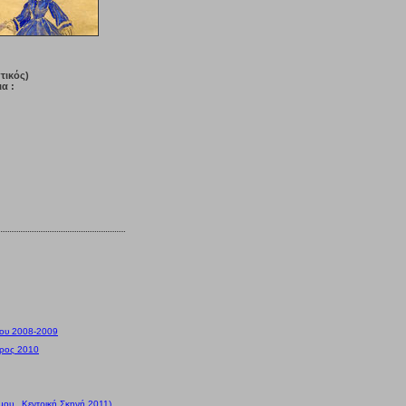
τικός)
ια :
ου 2008-2009
ώρος 2010
ου , Κεντρική Σκηνή 2011)